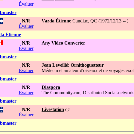
Évaluer
ebmaster
N/R
Varda Étienne
Candiac, QC (1972/12/13 -- )
Évaluer
da Étienne
N/R
Any Video Converter
Évaluer
ebmaster
N/R
Jean Leveillé: Ornithoguetteur
Évaluer
Médecin et amateur d'oiseaux et de voyages exot
ebmaster
N/R
Diaspora
Évaluer
The Community-run, Distributed Social-network
ebmaster
N/R
Livestation
qc
Évaluer
ebmaster