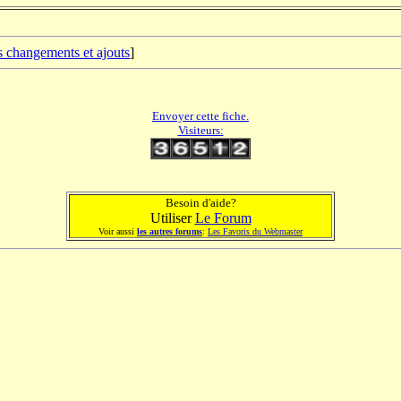
s changements et ajouts
]
Envoyer cette fiche.
Visiteurs:
Besoin d'aide?
Utiliser
Le Forum
Voir aussi
les autres forums
:
Les Favoris du Webmaster