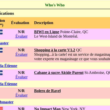
Who's Who
ications
ion
Évaluation
Description
*)
N/R
BIWI en Ligne
Pointe-Claire, QC
Évaluer
Le West-Island de Montréal.
aster
N/R
Shopping à la carte V1.2
QC
Évaluer
Shopping...à la carte! est un service de magasi
votre experte en magasinage ce que vous souhaite
da Étienne
N/R
Cabane à sucre Alcide Parent
St-Ambroise, Q
Évaluer
da Étienne
N/R
Bolero de Ravel
Évaluer
ebmaster
N/R
No Impact Man
New York, NY