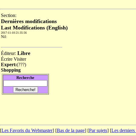
Section:
Dernières modifications
Last Modifications (English)
2017-11-10:21:35:56
Nil:
Libre
Éditeur:
Écrire
Visiter
Expert:
(
???
)
Shopping
Recherche
[
Les Favoris du Webmaster
] [
Bas de la page
]
[
Par sujets
] [
Les derniers