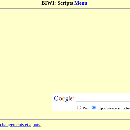
BIWI: Scripts
Menu
Web
http://www.scripts.bi
 changements et ajouts
]